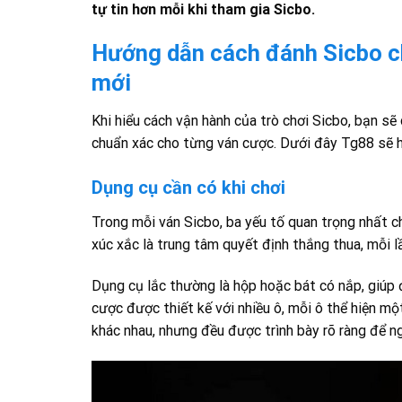
tự tin hơn mỗi khi tham gia Sicbo.
Hướng dẫn cách đánh Sicbo ch
mới
Khi hiểu cách vận hành của trò chơi Sicbo, bạn s
chuẩn xác cho từng ván cược. Dưới đây Tg88 sẽ h
Dụng cụ cần có khi chơi
Trong mỗi ván Sicbo, ba yếu tố quan trọng nhất ch
xúc xắc là trung tâm quyết định thắng thua, mỗi l
Dụng cụ lắc thường là hộp hoặc bát có nắp, giúp
cược được thiết kế với nhiều ô, mỗi ô thể hiện mộ
khác nhau, nhưng đều được trình bày rõ ràng để n