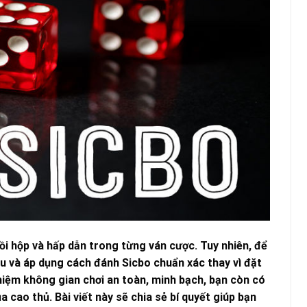
ồi hộp và hấp dẫn trong từng ván cược. Tuy nhiên, để
ểu và áp dụng cách đánh Sicbo chuẩn xác thay vì đặt
hiệm không gian chơi an toàn, minh bạch, bạn còn có
 cao thủ. Bài viết này sẽ chia sẻ bí quyết giúp bạn