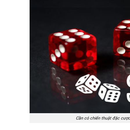
Cần có chiến thuật đặc cược 