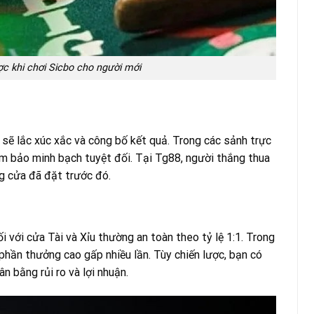
 khi chơi Sicbo cho người mới
 sẽ lắc xúc xắc và công bố kết quả. Trong các sảnh trực
đảm bảo minh bạch tuyệt đối. Tại Tg88, người thắng thua
g cửa đã đặt trước đó.
i với cửa Tài và Xỉu thường an toàn theo tỷ lệ 1:1. Trong
phần thưởng cao gấp nhiều lần. Tùy chiến lược, bạn có
 bằng rủi ro và lợi nhuận.