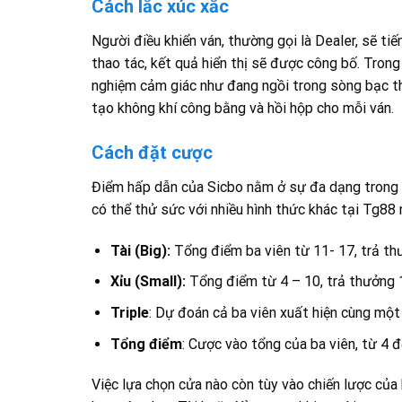
Cách lắc xúc xắc
Người điều khiển ván, thường gọi là Dealer, sẽ ti
thao tác, kết quả hiển thị sẽ được công bố. Trong
nghiệm cảm giác như đang ngồi trong sòng bạc t
tạo không khí công bằng và hồi hộp cho mỗi ván.
Cách đặt cược
Điểm hấp dẫn của Sicbo nằm ở sự đa dạng trong lự
có thể thử sức với nhiều hình thức khác tại Tg88 
Tài (Big):
Tổng điểm ba viên từ 11- 17, trả th
Xỉu (Small):
Tổng điểm từ 4 – 10, trả thưởng 1
Triple
: Dự đoán cả ba viên xuất hiện cùng một 
Tổng điểm
: Cược vào tổng của ba viên, từ 4 đ
Việc lựa chọn cửa nào còn tùy vào chiến lược củ