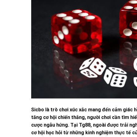
Sicbo là trò chơi xúc xắc mang đến cảm giác h
tăng cơ hội chiến thắng, người chơi cần tìm hi
cược ngẫu hứng. Tại Tg88, ngoài được trải ng
cơ hội học hỏi từ những kinh nghiệm thực tế của