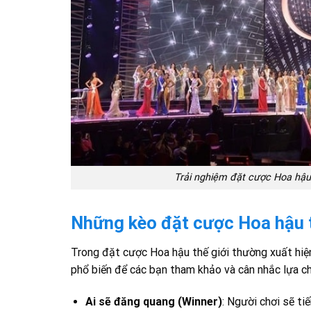
Trải nghiệm đặt cược Hoa hậu 
Những kèo đặt cược Hoa hậu t
Trong đặt cược Hoa hậu thế giới thường xuất hiện
phổ biến để các bạn tham khảo và cân nhắc lựa c
Ai sẽ đăng quang (Winner)
: Người chơi sẽ ti