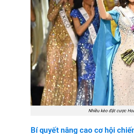
Nhiều kèo đặt cược Hoa
Bí quyết nâng cao cơ hội chiế