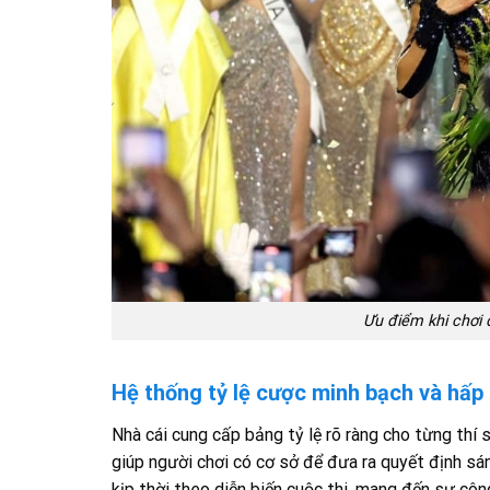
Ưu điểm khi chơi 
Hệ thống tỷ lệ cược minh bạch và hấp
Nhà cái cung cấp bảng tỷ lệ rõ ràng cho từng thí s
giúp người chơi có cơ sở để đưa ra quyết định sá
kịp thời theo diễn biến cuộc thi, mang đến sự cô